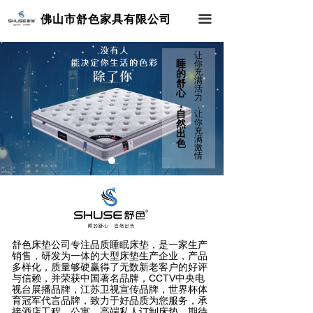
首页
佛山市舒色家具有限公司
끀
关于我们
让
睡
你
充
的
行业案例
满
舒
活
心
力
，
，
新闻动态
넳
넲
自
让
你
然
充
出
满
联系我们
色
激
情
舒色床垫公司专注品质睡眠床垫，是一家生产
销售，研发为一体的大型床垫生产企业，产品
多样化，质量够硬赢得了无数新老客户的好评
与信赖，并荣获中国著名品牌，CCTV中央电
视台展播品牌，江苏卫视宣传品牌，世界杯体
育冠军代言品牌，致力于好品质为您服务，承
接酒店工程，公寓，高端私人订制床垫，期待